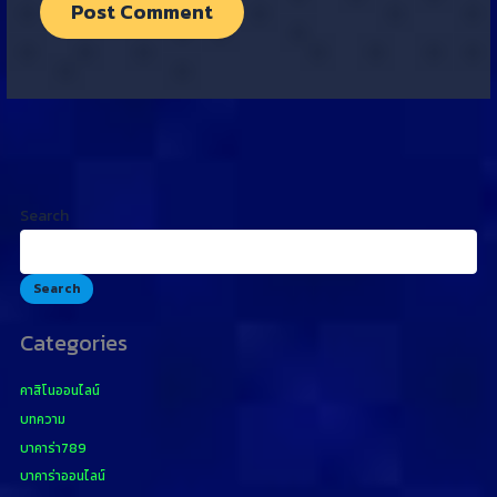
Search
Search
Categories
คาสิโนออนไลน์
บทความ
บาคาร่า789
บาคาร่าออนไลน์