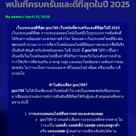
พนันที่ครบครันและดีที่สุดในปี 2025
By
admin
/
April 21, 2025
เว็บแทงบอลดีที่สุด gox789 เว็บพนันที่ครบครันและดีที่สุดในปี 2025
เว็บแทงบอลดีที่สุด การแทงบอลออนไลน์เป็นหนึ่งในรูปแบบการเดิมพันที่
ได้รับความนิยมอย่างแพร่หลายทั่วโลก โดยเฉพาะในประเทศไทยที่มีแฟน
ฟุตบอลจำนวนมาก การเลือกเว็บพนันออนไลน์ที่มีคุณภาพและน่าเชื่อถือจึง
เป็นสิ่งสำคัญสำหรับนักพนันทุกคน ในปี 2025 นี้
gox789
ได้ก้าวขึ้นมา
เป็นหนึ่งในเว็บพนันออนไลน์ชั้นนำที่ได้รับการยอมรับในระดับสากล ด้วย
การให้บริการที่ครบครัน มาตรฐานสูง และตอบโจทย์ทุกความต้องการของ
นักพนัน ไม่ว่าจะเป็นการแทงบอล คาสิโนออนไลน์ สล็อต หรือเกมอื่น ๆ ที่
น่าสนใจ
ทำไมต้องเลือก
gox789?
gox789
ไม่ได้เป็นเพียงแค่เว็บพนันทั่วไป แต่เป็นแพลตฟอร์มที่ออกแบบ
มาเพื่อมอบประสบการณ์การเดิมพันที่ดีที่สุดให้กับผู้เล่น ด้วยจุดเด่นที่หลาก
หลาย ดังนี้:
การแทงบอลออนไลน์ที่หลากหลายและครอบคลุม
gox789 นำเสนอตัวเลือกการแทงบอลที่หลากหลาย ไม่
ว่าจะเป็น
บอลเต็ง
บอลสเต็ป
บอลชุด
แทงบอลสูง-ต่ำ
หรือ
แทงบอลสด
ผู้เล่นสามารถเลือกเดิมพันได้ตาม