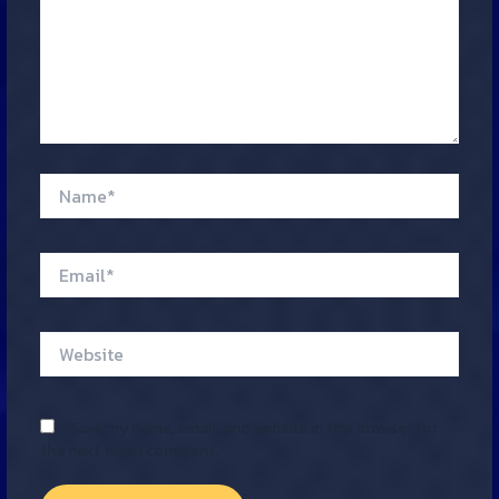
Name*
Email*
Website
Save my name, email, and website in this browser for
the next time I comment.