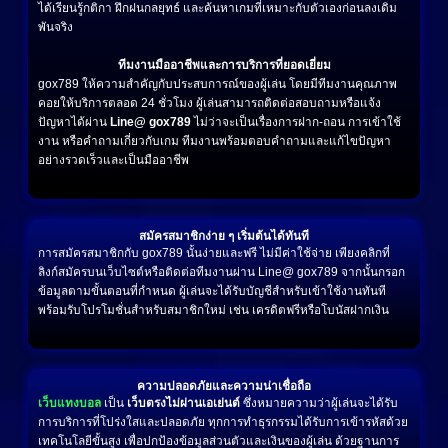
ได้เรียนรู้กติกา ฝึกฝนกลยุทธ์ และค้นหาเกมที่เหมาะกับตัวเองก่อนลงเดิม
พันจริง
ทีมงานมืออาชีพและการบริการที่ยอดเยี่ยม
gox789 ให้ความสำคัญกับประสบการณ์ของผู้เล่น โดยมีทีมงานคุณภาพ
คอยให้บริการตลอด 24 ชั่วโมง ผู้เล่นสามารถติดต่อสอบถามหรือแจ้ง
ปัญหาได้ผ่าน
Line@ gox789
ไม่ว่าจะเป็นเรื่องการฝาก-ถอน การเข้าใช้
งาน หรือคำถามเกี่ยวกับเกม ทีมงานพร้อมตอบคำถามและแก้ไขปัญหา
อย่างรวดเร็วและเป็นมืออาชีพ
สมัครสมาชิกง่าย ๆ เริ่มต้นได้ทันที
การสมัครสมาชิกกับ gox789 นั้นง่ายและฟรี ไม่มีค่าใช้จ่าย เพียงคลิกที่
ลิงก์สมัครบนเว็บไซต์หรือติดต่อทีมงานผ่าน Line@ gox789 จากนั้นกรอก
ข้อมูลตามขั้นตอนที่กำหนด ผู้เล่นจะได้รับบัญชีสำหรับเข้าใช้งานทันที
พร้อมรับโปรโมชั่นสำหรับสมาชิกใหม่ เช่น เครดิตฟรีหรือโบนัสฝากเงิน
ความปลอดภัยและความน่าเชื่อถือ
เว็บแทงบอล
เป็น
เว็บตรงไม่ผ่านเอเย่นต์
ซึ่งหมายความว่าผู้เล่นจะได้รับ
การบริการที่โปร่งใสและปลอดภัย ทุกการทำธุรกรรมได้รับการเข้ารหัสด้วย
เทคโนโลยีขั้นสูง เพื่อปกป้องข้อมูลส่วนตัวและเงินของผู้เล่น ด้วยฐานการ