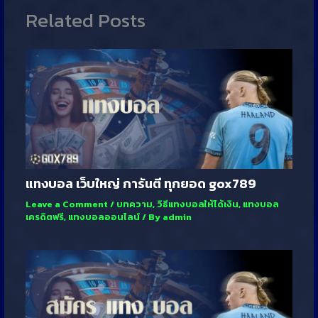
Related Posts
แทงบอล เว็บใหญ่ การันตี ทุกยอด gox789
Leave a Comment
/
บทความ
,
วิธีแทงบอลให้ได้เงิน
,
แทงบอล
เครดิตฟรี
,
แทงบอลออนไลน์
/ By
admin