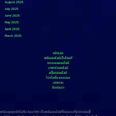
August 2025
July 2025
June 2025
May 2025
April 2025
March 2025
หน้าแรก
พนันออนไลน์เว็บไหนดี
แทงบอลออนไลน์
บาคาร่าออนไลน์
สล็อตออนไลน์
โปรโมชั่น แทงบอล
บทความ
ติดต่อเรา
พร้อมลุยสุดขีดไปกับ Gox789 เว็บพนันออนไลน์ที่ร้อนแรงที่สุดในตอนนี้!