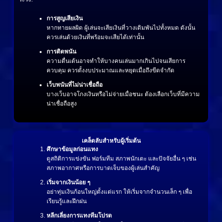
การสูญเสียเงิน
หากทายผลผิด ผู้เล่นจะเสียเงินที่วางเดิมพันไปทั้งหมด ดังนั้น
ควรเล่นด้วยเงินที่พร้อมจะเสียได้เท่านั้น
การติดพนัน
ความตื่นเต้นอาจทำให้บางคนเล่นมากเกินไปจนเสียการ
ควบคุม ควรตั้งงบประมาณและหยุดเมื่อถึงขีดจำกัด
เว็บพนันที่ไม่น่าเชื่อถือ
บางเว็บอาจโกงเงินหรือไม่จ่ายเมื่อชนะ ต้องเลือกเว็บที่มีความ
น่าเชื่อถือสูง
เคล็ดลับสำหรับผู้เริ่มต้น
ศึกษาข้อมูลก่อนแทง
ดูสถิติการแข่งขัน ฟอร์มทีม สภาพนักเตะ และปัจจัยอื่น ๆ เช่น
สภาพอากาศหรือการบาดเจ็บของผู้เล่นสำคัญ
เริ่มจากเงินน้อย ๆ
อย่าทุ่มเงินก้อนใหญ่ตั้งแต่แรก ให้เริ่มจากจำนวนเล็ก ๆ เพื่อ
เรียนรู้และฝึกฝน
หลีกเลี่ยงการแทงทีมโปรด