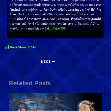
การแทงบอลเป็นกิจกรรมที่ผสมผสานระหว่างความสนุกและความท้าทาย
แต่ก็มาพร้อมกับความเสี่ยงที่ต้องระวัง หากคุณสนใจที่จะลองแทงบอล ควร
เริ่มต้นด้วยความรู้พื้นฐาน เลือกเว็บที่น่าเชื่อถือ และเล่นอย่างมีสติ ที่สำคัญ
คืออย่าลืมว่าการแทงบอลไม่ใช่วิธีการรวยทางลัด แต่เป็นเพียงความ
บันเทิงที่ต้องใช้การวิเคราะห์และวินัย ไม่ว่าคุณจะเป็นมือใหม่หรือผู้เล่นที่มี
ประสบการณ์ การเข้าใจกฎกติกาและการบริหารความเสี่ยงจะช่วยให้คุณ
สนุกกับการแทงบอลได้อย่างยั่งยืน
@gox789
Post Views:
2,014
NEXT
Related Posts