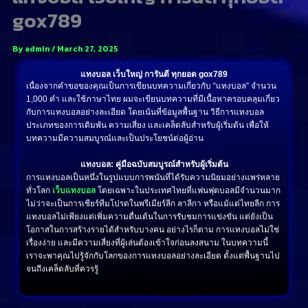
gox789
By
admin
/
March 27, 2025
แทงบอล เว็บใหญ่ การันตี ทุกยอด gox789
เนื่องจากคำขอของคุณเป็นการเขียนบทความเกี่ยวกับ “แทงบอล” จำนวน
1,000 คำ และใช้ภาษาไทย ผมจะเขียนบทความที่มีเนื้อหาครอบคลุมเกี่ยว
กับการแทงบอลอย่างละเอียด โดยเน้นที่ข้อมูลพื้นฐาน วิธีการแทงบอล
ประเภทของการเดิมพัน ความเสี่ยง และเคล็ดลับสำหรับผู้เริ่มต้น เพื่อให้
บทความมีความสมบูรณ์และเป็นประโยชน์ต่อผู้อ่าน
แทงบอล: คู่มือฉบับสมบูรณ์สำหรับผู้เริ่มต้น
การแทงบอลเป็นหนึ่งในรูปแบบการพนันที่ได้รับความนิยมอย่างแพร่หลาย
ทั่วโลก
เว็บแทงบอล
โดยเฉพาะในประเทศไทยที่แฟนฟุตบอลมีจำนวนมาก
ไม่ว่าจะเป็นการเชียร์ทีมโปรดในพรีเมียร์ลีก ลาลีกา หรือแม้แต่ไทยลีก การ
แทงบอลไม่เพียงแต่เพิ่มความตื่นเต้นในการรับชมการแข่งขัน แต่ยังเป็น
โอกาสในการสร้างรายได้สำหรับบางคน อย่างไรก็ตาม การแทงบอลไม่ใช่
เรื่องง่าย และมีความเสี่ยงที่ผู้เล่นต้องเข้าใจก่อนลงสนาม ในบทความนี้
เราจะพาคุณไปรู้จักกับโลกของการแทงบอลอย่างละเอียด ตั้งแต่พื้นฐานไป
จนถึงเคล็ดลับที่ควรรู้