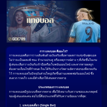
การ แทงบอล คืออะไร?
การแทงบอลคือการวางเดิมพันด้วยเงินจริงเพื่อทายผลการแข่งขันฟุตบอล
ไม่ว่าจะเป็นผลแพ้-ชนะ จำนวนประตู หรือเหตุการณ์ต่าง ๆ ที่เกิดขึ้นในเกม
ผู้เล่นจะเลือกวางเงินกับเจ้ามือหรือเว็บพนันออนไลน์ และหากทายผลถูก
ต้องตามเงื่อนไขที่กำหนด ก็จะได้รับเงินรางวัลตามอัตราต่อรองที่ตกลงกัน
ไว้ การแทงบอลในปัจจุบันส่วนใหญ่เกิดขึ้นผ่านแพลตฟอร์มออนไลน์ ซึ่ง
สะดวก รวดเร็ว และมีตัวเลือกให้เล่นหลากหลาย
ประเภทของการ แทงบอล
การแทงบอลมีรูปแบบที่หลากหลาย เพื่อให้เหมาะกับความชอบและกลยุทธ์
ของผู้เล่นแต่ละคน ต่อไปนี้คือประเภทที่ได้รับความนิยมมากที่สุด:
แทงบอลเดี่ยว (Single Bet)