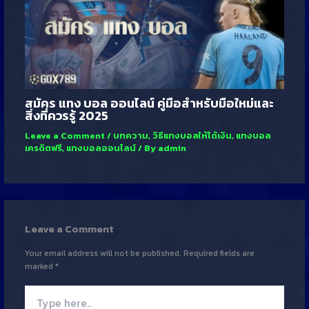
สมัคร แทง บอล ออนไลน์ คู่มือสำหรับมือใหม่และ
สิ่งที่ควรรู้ 2025
Leave a Comment
/
บทความ
,
วิธีแทงบอลให้ได้เงิน
,
แทงบอล
เครดิตฟรี
,
แทงบอลออนไลน์
/ By
admin
Leave a Comment
Your email address will not be published.
Required fields are
marked
*
Type
here..