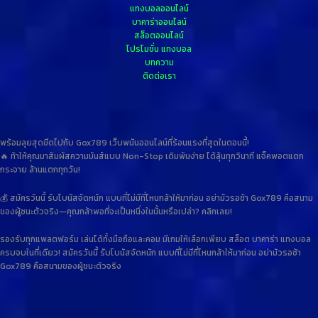
แทงบอลออนไลน์
บาคาร่าออนไลน์
สล็อตออนไลน์
โปรโมชั่น แทงบอล
บทความ
ติดต่อเรา
พร้อมลุยสุดขีดไปกับ Gox789 เว็บพนันออนไลน์ที่ร้อนแรงที่สุดในตอนนี้!
🔥 ท้าให้คุณมาสัมผัสความมันส์แบบ Non-Stop เดิมพันง่าย ได้ลุ้นทุกวินาที แจ็คพอตแตก
กระจาย ล้านแตกทุกวัน!
💰 สมัครวันนี้ รับโบนัสจัดหนัก แบบที่ไม่มีที่ไหนกล้าให้มาก่อน อย่ามัวรอช้า Gox789 คือสนาม
ของผู้ชนะตัวจริง—คุณกล้าพอที่จะเป็นหนึ่งในนั้นหรือเปล่า? คลิกเลย!
รองรับทุกแพลตฟอร์ม เล่นได้ทั้งมือถือและคอม มีเกมให้เลือกเพียบ สล็อต บาคาร่า แทงบอล
ครบจบในที่เดียว! สมัครวันนี้ รับโบนัสจัดหนัก แบบที่ไม่มีที่ไหนกล้าให้มาก่อน อย่ามัวรอช้า
Gox789 คือสนามของผู้ชนะตัวจริง