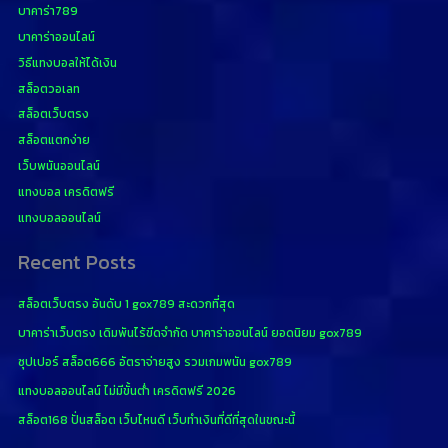
บาคาร่า789
บาคาร่าออนไลน์
วิธีแทงบอลให้ได้เงิน
สล็อตวอเลท
สล็อตเว็บตรง
สล็อตแตกง่าย
เว็บพนันออนไลน์
แทงบอล เครดิตฟรี
แทงบอลออนไลน์
Recent Posts
สล็อตเว็บตรง อันดับ 1 gox789 สะดวกที่สุด
บาคาร่าเว็บตรง เดิมพันไร้ขีดจำกัด บาคาร่าออนไลน์ ยอดนิยม gox789
ซุปเปอร์ สล็อต666 อัตราจ่ายสูง รวมเกมพนัน gox789
แทงบอลออนไลน์ ไม่มีขั้นต่ํา เครดิตฟรี 2026
สล็อต168 ปั่นสล็อต เว็บไหนดี เว็บทำเงินที่ดีที่สุดในขณะนี้