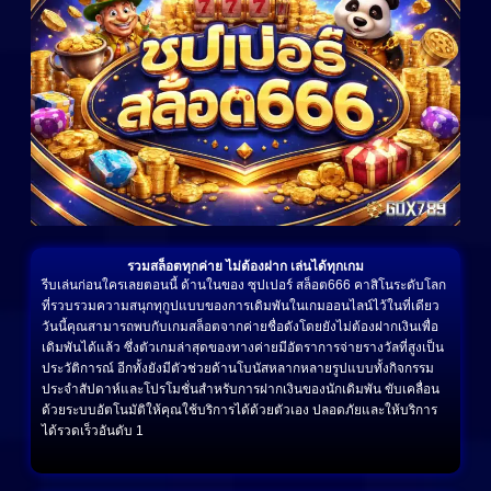
รวมสล็อตทุกค่าย ไม่ต้องฝาก เล่นได้ทุกเกม
รีบเล่นก่อนใครเลยตอนนี้ ด้านในของ ซุปเปอร์ สล็อต666 คาสิโนระดับโลก
ที่รวบรวมความสนุกทุกูปแบบของการเดิมพันในเกมออนไลน์ไว้ในที่เดียว
วันนี้คุณสามารถพบกับเกมสล็อตจากค่ายชื่อดังโดยยังไม่ต้องฝากเงินเพื่อ
เดิมพันได้แล้ว ซึ่งตัวเกมล่าสุดของทางค่ายมีอัตราการจ่ายรางวัลที่สูงเป็น
ประวัติการณ์ อีกทั้งยังมีตัวช่วยด้านโบนัสหลากหลายรูปแบบทั้งกิจกรรม
ประจำสัปดาห์และโปรโมชั่นสำหรับการฝากเงินของนักเดิมพัน ขับเคลื่อน
ด้วยระบบอัตโนมัติให้คุณใช้บริการได้ด้วยตัวเอง ปลอดภัยและให้บริการ
ได้รวดเร็วอันดับ 1