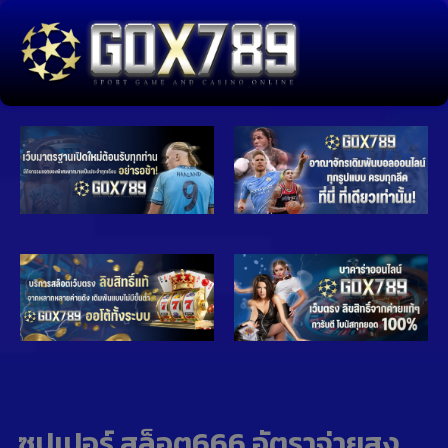
Skip
to
content
ซุปเปอร์ สล็อต666 อัตราจ่ายสูง