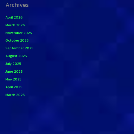
Archives
April 2026
March 2026
November 2025
October 2025
September 2025
August 2025
July 2025
June 2025
May 2025
April 2025
March 2025