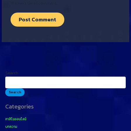
the next time I comment.
Search
Search
Categories
คาสิโนออนไลน์
บทความ