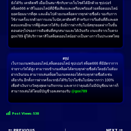
ยังได้รับ เครดิตฟรี เมื่อเป็นสมาชิกกับทางเว็บไซต์ได้อีกด้วย ซุปเปอร์
สล็อต666 คาสิโนออนไลน์ที่มีชื่อเสียงและเพรียบพร้อมด้วยสล็อตออนไลน์
ยอดนิยมมากที่สุด และเต็มไปด้วยเกมสล็อตจากทุกค่ายชื่อดัง รองรับการ
ใช้งานครั้งแรกด้วยการแถมโบนัส,เครดิตฟรี สำหรับการเริ่มต้นที่ดีและผล
ตอบแทนอีกมากที่ผู้เล่นควรได้รับ ยังมีการฝากรับโบนัสทุกยอดฝากในขั้น
ตอนต่อๆไปของการเดิมพันที่สนุกสนานและได้เงินจริง เกมแท้จากเว็บตรง
gox789 ผู้ให้บริการคาสิโนสล็อตออนไลน์อย่างเป็นทางการในประเทศไทย
สรุป
เว็บรวมเกมพนันออนไลน์,สล็อตออนไลน์ ซุปเปอร์ สล็อต666 ที่มีอัตราการ
จ่ายรางวัลได้สูง สามารถเข้าเกมสล็อตได้ครบทุกค่ายชื่อดังโดยยังไม่ต้อง
ฝากเงินก่อน สามารถเล่นสล็อตในเกมทดลองได้ครบทุกค่ายชื่อดังเช่น
เดียวกัน อีกทั้งการฝากครั้งแรกยังได้รับโปรโมชั่นโบนัสมากกว่า 100%
เพื่อทำเงินรางวัลสุงสุดตามกิจกรรม และหากว่าคุณยังไม่มีบัญชีธนาคารก็
สามารถเล่นได้โดยมีบัญชีวอลเลทรองรับ
@gox789
Post Views:
538
PREVIOUS
NEXT