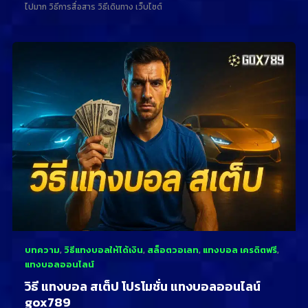
ไปมาก วิธีการสื่อสาร วิธีเดินทาง เว็บไซต์
บทความ
วิธีแทงบอลให้ได้เงิน
สล็อตวอเลท
แทงบอล เครดิตฟรี
,
,
,
,
แทงบอลออนไลน์
วิธี แทงบอล สเต็ป โปรโมชั่น แทงบอลออนไลน์
gox789