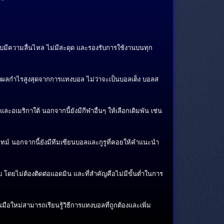
ว็บมีความลื่นไหล ไม่มีสะดุด และรองรับการใช้งานบนทุก
ด้รับผลกำไรสูงสุดจากการแทงบอล ไม่ว่าจะเป็นบอลเต็ง บอลส
ละอเมริกาใต้ นอกจากนี้ยังมีกีฬาอื่นๆ ให้เลือกเดิมพัน เช่น
ทม์ นอกจากนี้ยังมีทีมเซียนบอลและกูรูที่คอยให้คำแนะนำ
โดยไม่ต้องติดต่อแอดมิน และที่สำคัญคือไม่มีขั้นต่ำในการ
อใหม่สามารถเรียนรู้วิธีการแทงบอลที่ถูกต้องและเพิ่ม