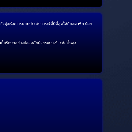
่ยังมุ่งเน้นการมอบประสบการณ์ที่ดีที่สุดให้กับสมาชิก ด้วย
ก็บรักษาอย่างปลอดภัยด้วยระบบเข้ารหัสขั้นสูง