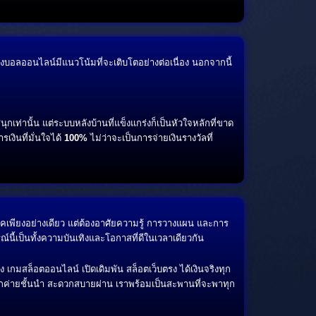
งบอลออนไลน์มีแนวโน้มที่จะเติบโตอย่างต่อเนื่อง นอกจากนี้
่านั้น แต่ระบบหลังบ้านที่แข็งแกร่งก็เป็นหัวใจหลักที่ขาด
งินที่มั่นใจได้
100%
ไม่ว่าจะเป็นการจ่ายเงินรางวัลที่
คเพียงอย่างเดียว แต่ต้องอาศัยความรู้ การวางแผน และการ
ณ์นี้เป็นทั้งความบันเทิงและโอกาสที่ดีในเวลาเดียวกัน
 เกมสล็อตออนไลน์ เปิดเดิมพัน สล็อตเว็บตรง ได้เงินจริงทุก
บทุกค่ายชั้นนำ สะดวกสบายผ่าน เราพร้อมเป็นสะพานที่จะพาทุก