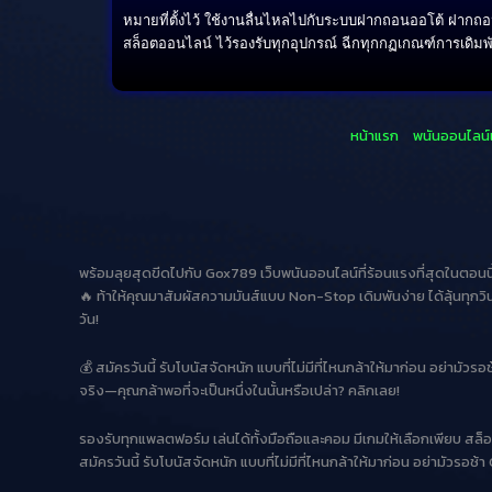
หมายที่ตั้งไว้ ใช้งานลื่นไหลไปกับระบบฝากถอนออโต้ ฝากถอน
สล็อตออนไลน์ ไว้รองรับทุกอุปกรณ์ ฉีกทุกกฏเกณฑ์การเดิมพั
หน้าแรก
พนันออนไลน์เ
พร้อมลุยสุดขีดไปกับ Gox789 เว็บพนันออนไลน์ที่ร้อนแรงที่สุดในตอนนี
🔥 ท้าให้คุณมาสัมผัสความมันส์แบบ Non-Stop เดิมพันง่าย ได้ลุ้นทุก
วัน!
💰 สมัครวันนี้ รับโบนัสจัดหนัก แบบที่ไม่มีที่ไหนกล้าให้มาก่อน อย่ามั
จริง—คุณกล้าพอที่จะเป็นหนึ่งในนั้นหรือเปล่า? คลิกเลย!
รองรับทุกแพลตฟอร์ม เล่นได้ทั้งมือถือและคอม มีเกมให้เลือกเพียบ สล
สมัครวันนี้ รับโบนัสจัดหนัก แบบที่ไม่มีที่ไหนกล้าให้มาก่อน อย่ามัวรอ