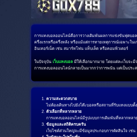
การแทงบอลออนไลน์คือการวางเดิมพันผลการแข่งขันฟุตบอลผ
ครึ่งแรกหรือครึ่งหลัง หรือแม้แต่การทายเหตุการณ์เฉพาะในเกม
อินเทอร์เน็ต เช่น สมาร์ทโฟน แท็บเล็ต หรือคอมพิวเตอร์
ในปัจจุบัน
เว็บแทงบอล
มีให้เลือกมากมาย โดยแต่ละเว็บจะมีจุ
การแทงบอลออนไลน์กลายเป็นมากกว่าการพนัน แต่เป็นประ
ความสะดวกสบาย
ไม่ต้องเดินทางไปยังโต๊ะบอลหรือสถานที่รับแทงแบบดั้งเ
ตัวเลือกที่หลากหลาย
การแทงบอลออนไลน์มีรูปแบบการเดิมพันที่หลากหล
ข้อมูลและสถิติครบครัน
เว็บไซต์ส่วนใหญ่จะมีข้อมูลประกอบการตัดสินใจ เช่น สถิ