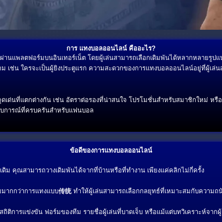
การ แทงบอลออนไลน์ คืออะไร?
่านแพลตฟอร์มบนอินเทอร์เน็ต โดยผู้เล่นสามารถเลือกเดิมพันได้หลากหลายรู
 เช่น ใครจะเป็นผู้ยิงประตูแรก ความสะดวกของการแทงบอลออนไลน์อยู่ที่ผู้เล่นสามาร
ดเด่นที่แตกต่างกัน เช่น อัตราต่อรองที่น่าสนใจ โปรโมชั่นสำหรับสมาชิกใหม่ หรือ
สบการณ์ที่ครบครันสำหรับแฟนบอล
ข้อดีของการแทงบอลออนไลน์
ดิม คุณสามารถวางเดิมพันได้จากที่บ้านหรือที่ทำงาน เพียงแค่คลิกไม่กี่ครั้ง
ายมากกว่าการแทงแบบ
传统
ทำให้ผู้เล่นสามารถเลือกกลยุทธ์ที่เหมาะสมกับความถน
ติการแข่งขัน ฟอร์มของทีม รายชื่อผู้เล่นที่บาดเจ็บ หรือแม้แต่บทวิเคราะห์จากผู้เชี