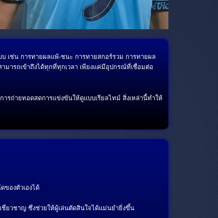
ปแบบ เช่น การทายผลแพ้-ชนะ การทายสกอร์รวม การทายผล
ถเข้าถึงได้ทุกที่ทุกเวลา เพียงแค่มีอุปกรณ์ที่เชื่อมต่อ
การถ่ายทอดสดการแข่งขันให้ดูแบบเรียลไทม์ สิ่งเหล่านี้ทำให้
ัดของตัวเองได้
่ยวชาญ ซึ่งช่วยให้ผู้เล่นตัดสินใจได้แม่นยำยิ่งขึ้น