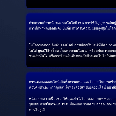
ด้วยความก้าวหน้าของเทคโนโลยี เช่น การใช้ปัญญาประดิษฐ์
การที่กีฬาฟุตบอลยังคงเป็นกีฬาที่ได้รับความนิยมสูงสุดใน
ในโลกของการเดิมพันออนไลน์ การเลือกเว็บไซต์ที่มีคุณภาพเป
ไม่ได้
gox789
สล็อต เว็บตรงระบบใหม่ มาพร้อมกับการออกแบ
รวดเร็วทันใจ หรือการโอนเงินที่ปลอดภัยด้วยเทคโนโลยีทันสมัย
การแทงบอลออนไลน์เป็นทั้งความสนุกและโอกาสในการสร้างรายไ
ควบคุมตัวเอง หากคุณสนใจที่จะลองแทงบอลออนไลน์ อย่าลืมเลือกเ
หวังว่าบทความนี้จะช่วยให้คุณเข้าใจโลกของการแทงบอลออนไลน์ม
รูปแบบ จากเว็บต่างประเทศ เมืองนอก รวมค่าย สล็อตแตกง่ายที
ท่านไปสู่เป้า