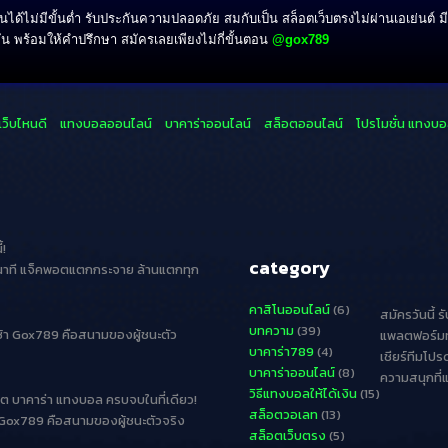
ได้ไม่มีขั้นต่ำ รับประกันความปลอดภัย สมกับเป็น สล็อตเว็บตรงไม่ผ่านเอเย่นต์ 
น พร้อมให้คำปรึกษา สมัครเลยเพียงไม่กี่ขั้นตอน
@gox789
ว็บไหนดี
แทงบอลออนไลน์
บาคาร่าออนไลน์
สล็อตออนไลน์
โปรโมชั่น แทงบ
้!
category
วินาที แจ็คพอตแตกกระจาย ล้านแตกทุก
คาสิโนออนไลน์
(6)
สมัครวันนี้
บทความ
(39)
วรอช้า Gox789 คือสนามของผู้ชนะตัว
แพลตฟอร์มทั้
บาคาร่า789
(4)
เชียร์ทีมโป
บาคาร่าออนไลน์
(8)
ความสนุกที
วิธีแทงบอลให้ได้เงิน
(15)
็อต บาคาร่า แทงบอล ครบจบในที่เดียว!
สล็อตวอเลท
(13)
ช้า Gox789 คือสนามของผู้ชนะตัวจริง
สล็อตเว็บตรง
(5)