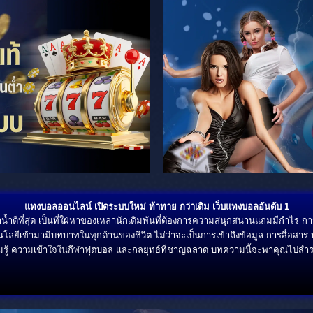
แทงบอลออนไลน์ เปิดระบบใหม่ ท้าทาย กว่าเดิม เว็บแทงบอลอันดับ 1
้ำดีที่สุด เป็นที่ใฝ่หาของเหล่านักเดิมพันที่ต้องการความสนุกสนานแถมมีกำไร 
โลยีเข้ามามีบทบาทในทุกด้านของชีวิต ไม่ว่าจะเป็นการเข้าถึงข้อมูล การสื่อสาร
วามรู้ ความเข้าใจในกีฬาฟุตบอล และกลยุทธ์ที่ชาญฉลาด บทความนี้จะพาคุณไปส