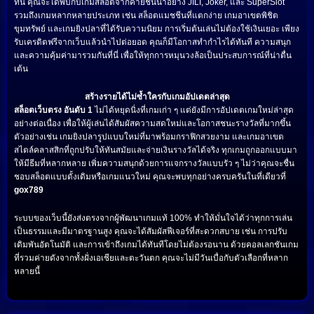
ที่นี่ คุณจะได้พบกับเกมสล็อตจากค่ายชั้นนำอย่าง JILI, Joker, และ SuperSlot
รวมถึงเกมหลากหลายประเภท เช่น สล็อตแมชชีนที่แตกง่าย เกมอาเขตพิชิต
ขุมทรัพย์ และเกมยิงปลาที่ได้รับความนิยม การเริ่มต้นเล่นไม่ต้องใช้เงินเยอะ เพียง
รับเครดิตฟรีจากเว็บแล้วนำไปต่อยอด คุณก็มีโอกาสทำกำไรได้ทันที ความสนุก
และความคุ้มค่ามารวมกันที่นี่ เพื่อให้ทุกการหมุนวงล้อเป็นประสบการณ์ที่น่าตื่น
เต้น
สร้างรายได้ไม่ซ้ำใครกับเกมอัปเดตล่าสุด
สล็อตเว็บตรง
อันดับ
1
ไม่ได้หยุดนิ่งที่เกมเก่า ๆ แต่ยังมีการอัปเดตเกมใหม่ล่าสุด
อย่างต่อเนื่อง เพื่อให้ผู้เล่นได้สัมผัสความสดใหม่และโอกาสชนะรางวัลที่มากขึ้น
ตัวอย่างเช่น เกมยิงปลารูปแบบใหม่ที่มาพร้อมกราฟิกสวยงาม และเกมอาเขต
สไตล์คลาสสิกที่ถูกปรับให้ทันสมัยและจ่ายเงินรางวัลได้จริง ทุกเกมถูกออกแบบมา
ให้มีธีมที่หลากหลาย เพิ่มความสนุกด้วยการแจกรางวัลแบบรัว ๆ ไม่ว่าคุณจะชื่น
ชอบสล็อตแบบดั้งเดิมหรือเกมแนวใหม่ คุณจะพบทุกอย่างครบครันในที่เดียวที่
gox789
ระบบของเว็บนี้ยังส่งตรงจากผู้พัฒนาเกมแท้ 100% ทำให้มั่นใจได้ว่าทุกการเล่น
เป็นธรรมและมีมาตรฐานสูง คุณจะได้สัมผัสฟีเจอร์ที่สะดวกสบาย เช่น การปรับ
เดิมพันอัตโนมัติ และการเข้าถึงเกมได้ทันทีโดยไม่ต้องรอนาน ด้วยคอลเลกชันเกม
ที่รวมค่ายดังจากทั้งฝั่งเอเชียและตะวันตก คุณจะไม่มีวันเบื่อกับตัวเลือกที่หลาก
หลายนี้